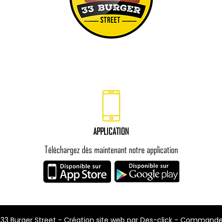
APPLICATION
Téléchargez dès maintenant notre application
-
33 Burger Street
- Création site web par
Des-click
-
Commander 