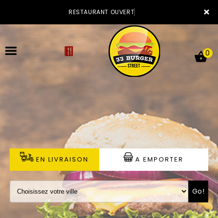
×
RESTAURANT OUVERT
0
ACCUEIL
LA CARTE
VOTRE COMPTE
EN LIVRAISON
A EMPORTER
NOTRE RESTAURANT
Go!
VOS AVIS
MENTIONS LÉGALES