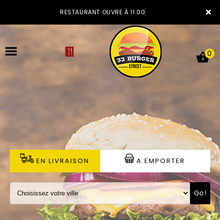
×
RESTAURANT OUVRE À 11:00
0
ACCUEIL
LA CARTE
VOTRE COMPTE
EN LIVRAISON
A EMPORTER
NOTRE RESTAURANT
Go!
VOS AVIS
MENTIONS LÉGALES