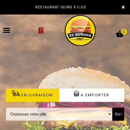
×
RESTAURANT OUVRE À 11:00
0
ACCUEIL
LA CARTE
VOTRE COMPTE
EN LIVRAISON
A EMPORTER
NOTRE RESTAURANT
Go!
VOS AVIS
MENTIONS LÉGALES