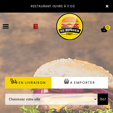
×
RESTAURANT OUVRE À 11:00
0
ACCUEIL
LA CARTE
VOTRE COMPTE
EN LIVRAISON
A EMPORTER
NOTRE RESTAURANT
Go!
VOS AVIS
MENTIONS LÉGALES