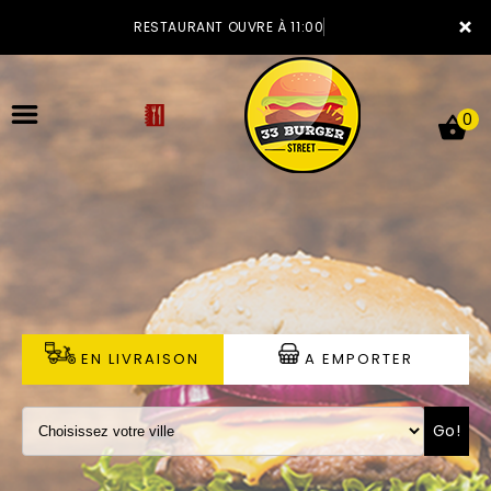
×
RESTAURANT OUVRE À 11:00
0
ACCUEIL
LA CARTE
VOTRE COMPTE
EN LIVRAISON
A EMPORTER
NOTRE RESTAURANT
Go!
VOS AVIS
MENTIONS LÉGALES