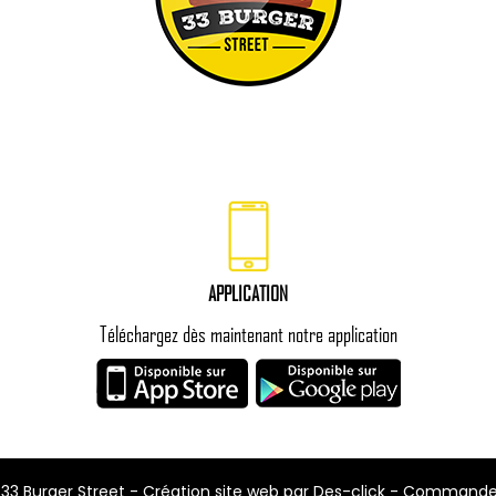
APPLICATION
Téléchargez dès maintenant notre application
-
33 Burger Street
- Création site web par
Des-click
-
Commander 