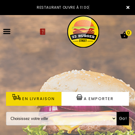
×
RESTAURANT OUVRE À 11:00
0
ACCUEIL
LA CARTE
VOTRE COMPTE
EN LIVRAISON
A EMPORTER
NOTRE RESTAURANT
Go!
VOS AVIS
MENTIONS LÉGALES