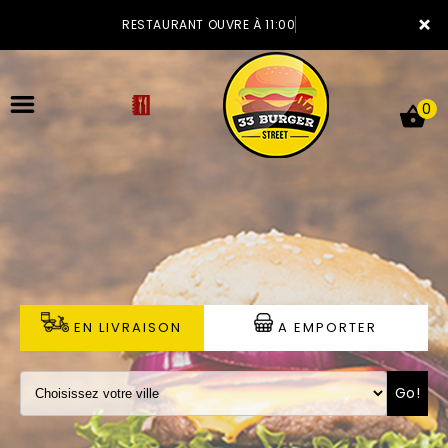
×
RESTAURANT OUVRE À 11:00
0
ACCUEIL
LA CARTE
VOTRE COMPTE
EN LIVRAISON
A EMPORTER
NOTRE RESTAURANT
Go!
VOS AVIS
MENTIONS LÉGALES