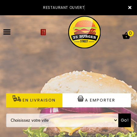
×
RESTAURANT OUVERT
0
ACCUEIL
LA CARTE
VOTRE COMPTE
EN LIVRAISON
A EMPORTER
NOTRE RESTAURANT
Go!
VOS AVIS
MENTIONS LÉGALES