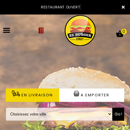
×
RESTAURANT OUVERT
0
ACCUEIL
LA CARTE
VOTRE COMPTE
EN LIVRAISON
A EMPORTER
NOTRE RESTAURANT
Go!
VOS AVIS
MENTIONS LÉGALES