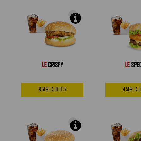
LE
CRISPY
LE
SPEC
8.50€ | AJOUTER
9.50€ | A