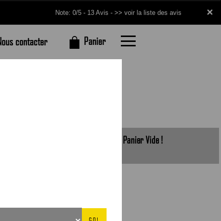
×
×
Note: 0/5 - 13 Avis -
>> voir la liste des avis
Panier
Nous contacter
Panier Vide !