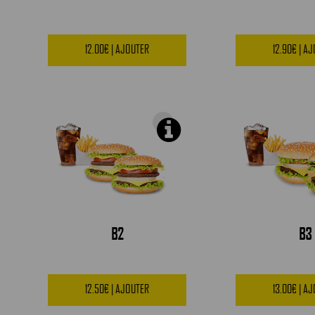
12.00€ | AJOUTER
12.90€ | A
B2
B3
12.50€ | AJOUTER
13.00€ | A