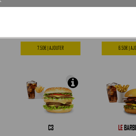
ESCALOPE
C1
7.50€ | AJOUTER
6.50€ | A
C3
LE
BARB