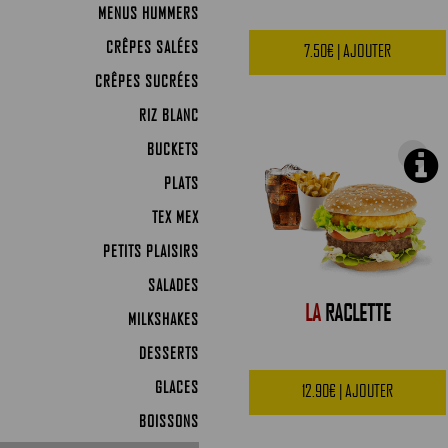
MENUS HUMMERS
CRÊPES SALÉES
7.50€ | AJOUTER
CRÊPES SUCRÉES
RIZ BLANC
BUCKETS
PLATS
TEX MEX
PETITS PLAISIRS
SALADES
LA
RACLETTE
MILKSHAKES
DESSERTS
GLACES
12.90€ | AJOUTER
BOISSONS