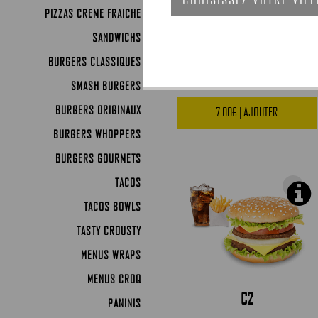
PIZZAS CREME FRAICHE
SANDWICHS
FISH
BURGERS CLASSIQUES
SMASH BURGERS
BURGERS ORIGINAUX
7.00€ | AJOUTER
BURGERS WHOPPERS
BURGERS GOURMETS
TACOS
TACOS BOWLS
TASTY CROUSTY
MENUS WRAPS
MENUS CROQ
C2
PANINIS