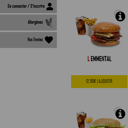
Se connecter / S'inscrire
Allergènes
Vos Envies
L
EMMENTAL
12.90€ | AJOUTER