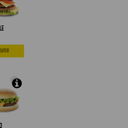
LE
JOUTER
0