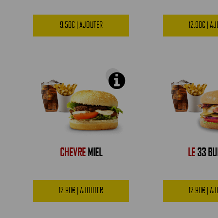
9.50€ | AJOUTER
12.90€ | A
CHEVRE
MIEL
LE
33 BU
12.90€ | AJOUTER
12.90€ | A