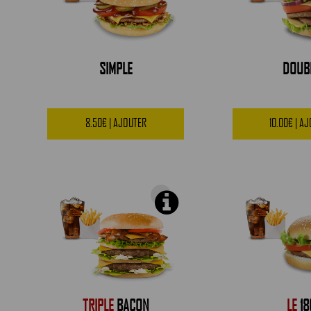
SIMPLE
DOUB
8.50€ | AJOUTER
10.00€ | A
TRIPLE
BACON
LE
18