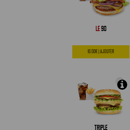
LE
90
10.00€ | AJOUTER
TRIPLE