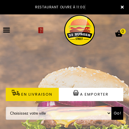
×
RESTAURANT OUVRE À 11:00
0
ACCUEIL
LA CARTE
VOTRE COMPTE
EN LIVRAISON
A EMPORTER
NOTRE RESTAURANT
Go!
VOS AVIS
MENTIONS LÉGALES