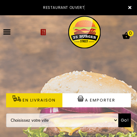
×
RESTAURANT OUVERT
0
ACCUEIL
LA CARTE
VOTRE COMPTE
EN LIVRAISON
A EMPORTER
NOTRE RESTAURANT
Go!
VOS AVIS
MENTIONS LÉGALES