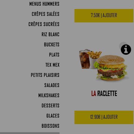
MENUS HUMMERS
CRÊPES SALÉES
7.50€ | AJOUTER
CRÊPES SUCRÉES
RIZ BLANC
BUCKETS
PLATS
TEX MEX
PETITS PLAISIRS
SALADES
LA
RACLETTE
MILKSHAKES
DESSERTS
GLACES
12.90€ | AJOUTER
BOISSONS