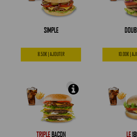
SIMPLE
DOUB
8.50€ | AJOUTER
10.00€ | A
TRIPLE
BACON
LE
18