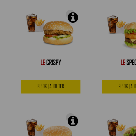
LE
CRISPY
LE
SPEC
8.50€ | AJOUTER
9.50€ | A