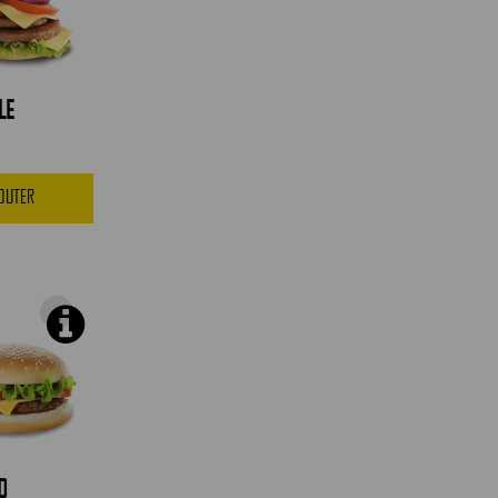
LE
JOUTER
0