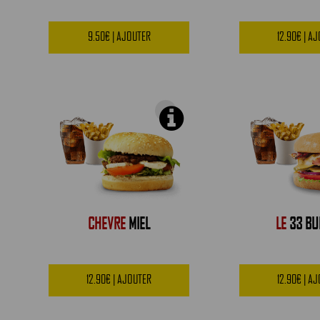
9.50€ | AJOUTER
12.90€ | A
CHEVRE
MIEL
LE
33 BU
12.90€ | AJOUTER
12.90€ | A