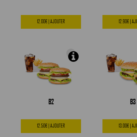
12.00€ | AJOUTER
12.90€ | A
B2
B3
12.50€ | AJOUTER
13.00€ | A