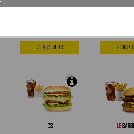
ESCALOPE
C1
7.50€ | AJOUTER
6.50€ | A
C3
LE
BARB