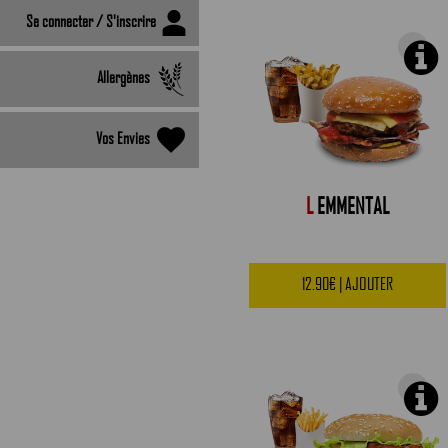
Se connecter / S'inscrire
Allergènes
Vos Envies
L
EMMENTAL
12.90€ | AJOUTER