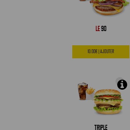
LE
90
10.00€ | AJOUTER
TRIPLE