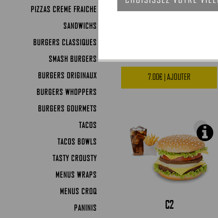
PIZZAS CREME FRAICHE
SANDWICHS
FISH
BURGERS CLASSIQUES
SMASH BURGERS
BURGERS ORIGINAUX
7.00€ | AJOUTER
BURGERS WHOPPERS
BURGERS GOURMETS
TACOS
TACOS BOWLS
TASTY CROUSTY
MENUS WRAPS
MENUS CROQ
C2
PANINIS