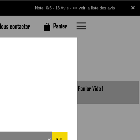
×
×
Note: 0/5 - 13 Avis -
>> voir la liste des avis
Panier
Nous contacter
Panier Vide !