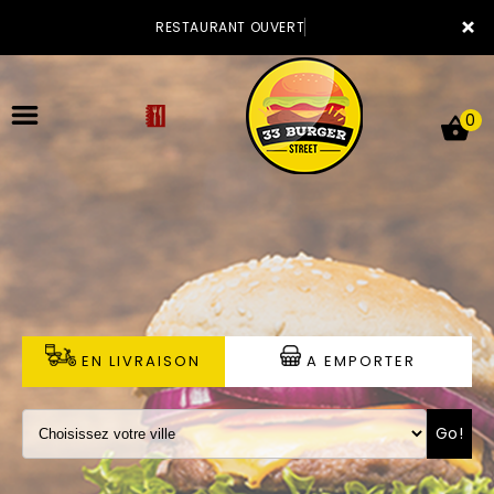
×
RESTAURANT OUVERT
0
ACCUEIL
LA CARTE
VOTRE COMPTE
EN LIVRAISON
A EMPORTER
NOTRE RESTAURANT
Go!
VOS AVIS
MENTIONS LÉGALES